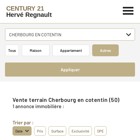
CENTURY 21
Hervé Regnault
CHERBOURG EN COTENTIN
Tous
Maison
Appartement
Autres
Appliquer
Vente terrain Cherbourg en cotentin (50)
1 annonce immobilière :
Trier par :
Date
Prix
Surface
Exclusivité
DPE