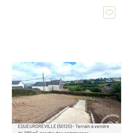
CHERBOURG EN COTENTIN 50
2
269 m
Ref : 38269
Terrain à vendre
51 000 €
CHERBOURG EN COTENTIN -
EQUEURDREVILLE (50120) - Terrain à vendre
de 269 m², proche des commerces