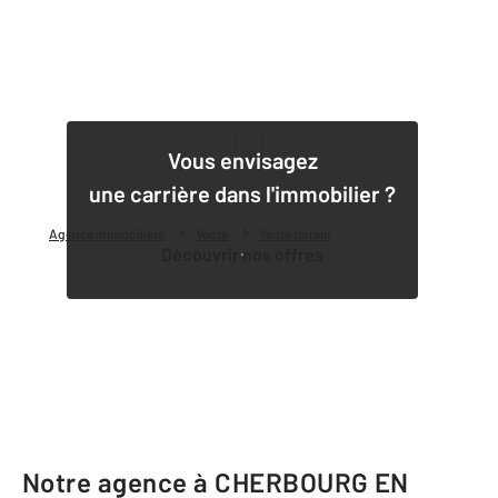
1
Vous envisagez
une carrière dans l'immobilier ?
Agence immobilière
Vente
Vente terrain
Découvrir nos offres
Notre agence à CHERBOURG EN