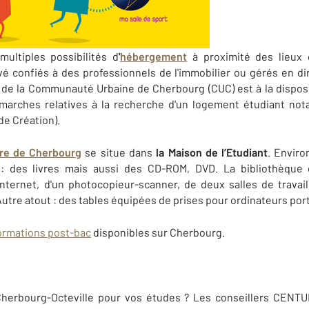
multiples possibilités d
'
hébergement
à proximité des lieux 
é confiés à des professionnels de l'immobilier ou gérés en dir
 de la Communauté Urbaine de Cherbourg (CUC) est à la disposi
émarches relatives à la recherche d'un logement étudiant not
ude Création).
ire de Cherbourg
se situe dans
la Maison de l’Etudiant
. Enviro
s : des livres mais aussi des CD-ROM, DVD. La bibliothèque
nternet, d'un photocopieur-scanner, de deux salles de trava
 Autre atout : des tables équipées de prises pour ordinateurs por
 formations post-bac
disponibles sur Cherbourg.
 Cherbourg-Octeville pour vos études ? Les conseillers CENT