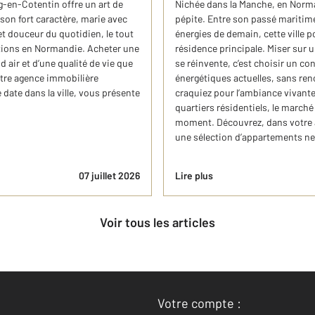
g-en-Cotentin offre un art de
Nichée dans la Manche, en Norm
 son fort caractère, marie avec
pépite. Entre son passé maritime
t douceur du quotidien, le tout
énergies de demain, cette ville p
ptions en Normandie. Acheter une
résidence principale. Miser sur u
nd air et d’une qualité de vie que
se réinvente, c’est choisir un c
otre agence immobilière
énergétiques actuelles, sans ren
ate dans la ville, vous présente
craquiez pour l’ambiance vivant
quartiers résidentiels, le march
moment. Découvrez, dans votre
une sélection d’appartements ne
07 juillet 2026
Lire plus
Voir tous les articles
Votre compte :