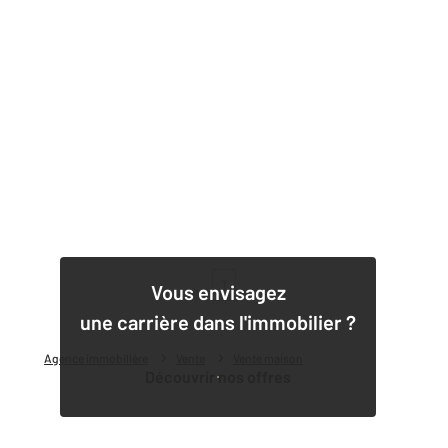
1
Vous envisagez
une carrière dans l'immobilier ?
Agence immobilière
Vente
Vente maison
Découvrir nos offres