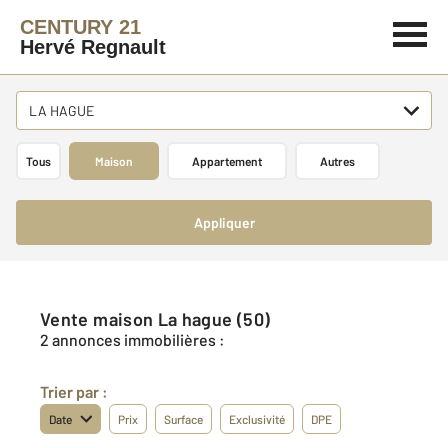
CENTURY 21
Hervé Regnault
LA HAGUE
Tous
Maison
Appartement
Autres
Appliquer
Vente maison La hague (50)
2 annonces immobilières :
Trier par :
Date
Prix
Surface
Exclusivité
DPE