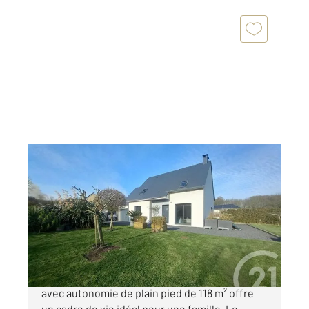
LA HAGUE 50
2
117,90 m
, 5 pièces
Ref : 38094
Maison à vendre
373 100 €
Nichée au cœur de La Hague, cette maison
avec autonomie de plain pied de 118 m² offre
un cadre de vie idéal pour une famille. Le