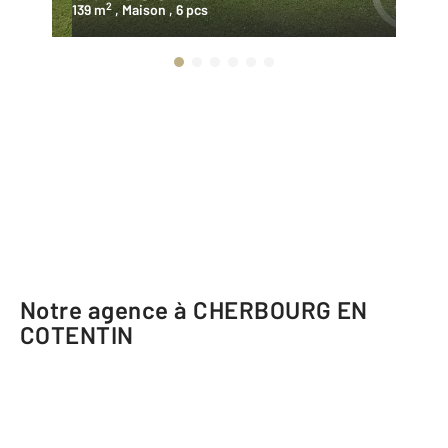
2
139 m
, Maison
, 6 pcs
48
Notre agence à CHERBOURG EN
COTENTIN