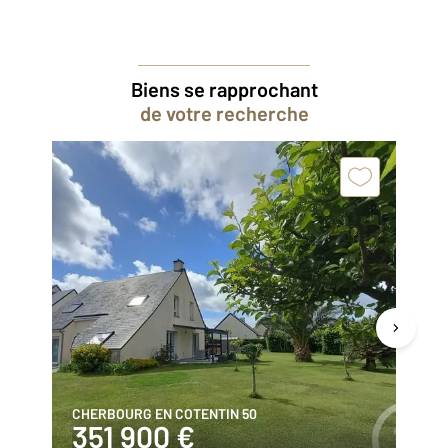
Biens se rapprochant
de votre recherche
CHERBOURG EN COTENTIN 50
CH
351 900 €
1