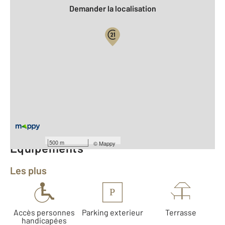
Demander la localisation
Vue globale
2
Surface totale : 47,6 m
2
Surface habitable : 47,6 m
Type d'appartement : F2
er
Étage : 1
Nombre de pièces : 2
[Voir le détail]
500 m
©
Mappy
Équipements
Les plus
P
Accès personnes
Parking exterieur
Terrasse
handicapées