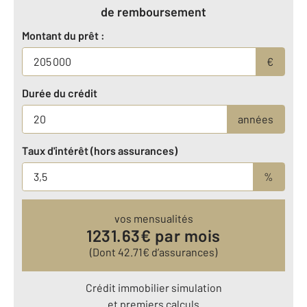
de remboursement
Montant du prêt :
€
Durée du crédit
années
Taux d'intérêt (hors assurances)
%
vos mensualités
1231.63
€ par mois
(Dont
42.71
€ d’assurances)
Crédit immobilier simulation
et premiers calculs