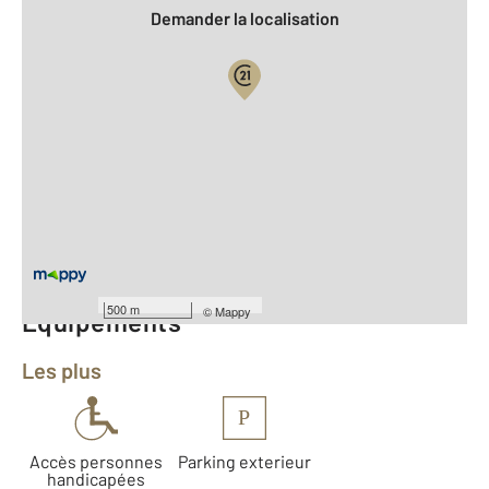
Demander la localisation
Vue globale
2
Surface totale : 45,1 m
2
Surface habitable : 45,1 m
Type d'appartement : F2
er
Étage : 1
Nombre de pièces : 2
[Voir le détail]
500 m
©
Mappy
Équipements
Les plus
P
Accès personnes
Parking exterieur
handicapées