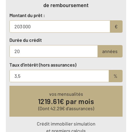
de remboursement
Montant du prêt :
€
Durée du crédit
années
Taux d'intérêt (hors assurances)
%
vos mensualités
1219.61
€ par mois
(Dont
42.29
€ d’assurances)
Crédit immobilier simulation
et premiers calculs