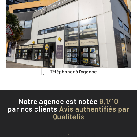
CENTURY 21 Hervé Regnault
48 Boulevard Schuman CHERBOURG-
OCTEVILLE
CHERBOURG EN COTENTIN - 50100
Envoyer un message
Téléphoner à l'agence
Notre agence est notée
9,1/10
par nos clients
Avis authentifiés par
Qualitelis
Voir tous les avis clients