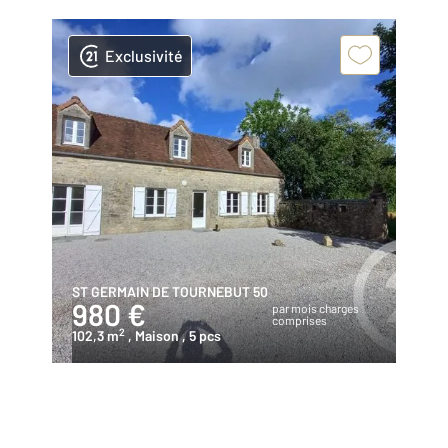
Exclusivité
ST GERMAIN DE TOURNEBUT 50
980 €
par mois charges
comprises
2
102,3 m
, Maison
, 5 pcs