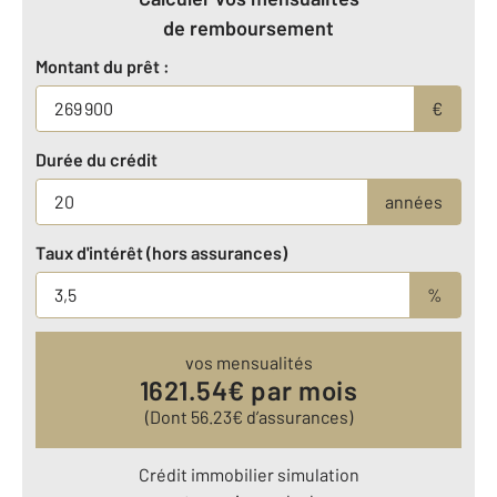
de remboursement
Montant du prêt :
€
Durée du crédit
années
Taux d'intérêt (hors assurances)
%
vos mensualités
1621.54
€ par mois
(Dont
56.23
€ d’assurances)
Crédit immobilier simulation