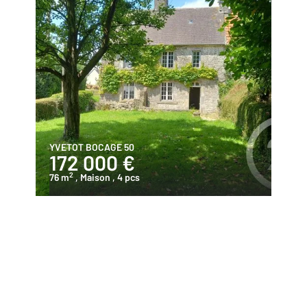
YVETOT BOCAGE 50
172 000 €
2
76 m
, Maison
, 4 pcs