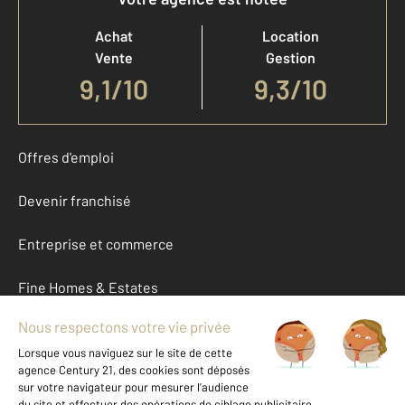
Achat
Location
Vente
Gestion
9,1
/
10
9,3/10
Offres d'emploi
Devenir franchisé
Entreprise et commerce
Fine Homes & Estates
À propos
International