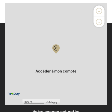
+
-
Parlons de vous, parlons biens
Votre compte :
Accéder à mon compte
500 m
©
Mappy
Votre agence est notée