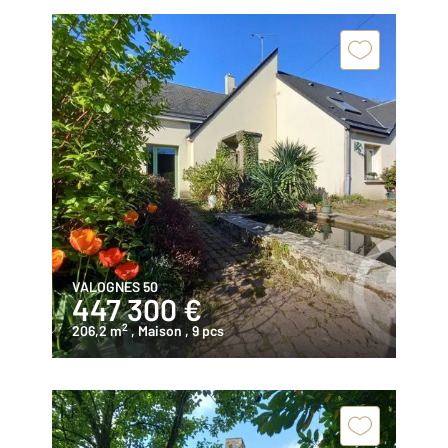
VALOGNES 50
447 300 €
2
206,2 m
, Maison
, 9 pcs